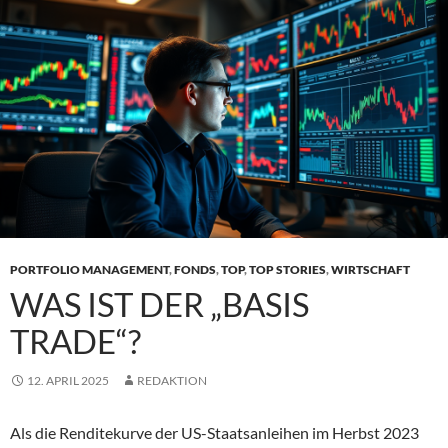
PORTFOLIO MANAGEMENT
,
FONDS
,
TOP
,
TOP STORIES
,
WIRTSCHAFT
WAS IST DER „BASIS
TRADE“?
12. APRIL 2025
REDAKTION
Als die Renditekurve der US-Staatsanleihen im Herbst 2023