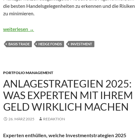
die besten Handelsgelegenheiten zu erkennen und die Risiken
zu minimieren.
Was ist der „Basis Trade“?
weiterlesen
→
BASIS TRADE
HEDGE FONDS
INVESTMENT
PORTFOLIO MANAGEMENT
ANLAGESTRATEGIEN 2025:
WAS EXPERTEN MIT IHREM
GELD WIRKLICH MACHEN
26. MÄRZ 2025
REDAKTION
Experten enthüllen, welche Investmentstrategien 2025