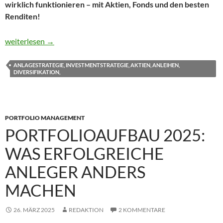
wirklich funktionieren – mit Aktien, Fonds und den besten
Renditen!
Anlagestrategien 2025: Was Experten mit ihrem Geld wirklich 
weiterlesen
→
ANLAGESTRATEGIE, INVESTMENTSTRATEGIE, AKTIEN, ANLEIHEN,
DIVERSIFIKATION,
PORTFOLIO MANAGEMENT
PORTFOLIOAUFBAU 2025:
WAS ERFOLGREICHE
ANLEGER ANDERS
MACHEN
26. MÄRZ 2025
REDAKTION
2 KOMMENTARE