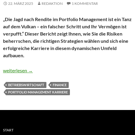
22. MÄRZ 2025
REDAKTION
1 KOMMENTAR
„Die Jagd nach Rendite im Portfolio Management ist ein Tanz
auf dem Vulkan – ein falscher Schritt und Ihr Vermögen ist
verpufft.“ Dieser Bericht zeigt Ihnen, wie Sie die Risiken
beherrschen, die richtigen Strategien wählen und sich eine
erfolgreiche Karriere in diesem dynamischen Umfeld
aufbauen.
Der detaillierte Plan für eine Karriere im Portfolio Management
weiterlesen
→
BETRIEBSWIRTSCHAFT
FINANCE
PORTFOLIO MANAGEMENT KARRIERE
START