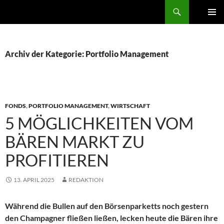
Zum
Der Trierer
Inhalt
PRIMÄR
springen
MENÜ
Archiv der Kategorie: Portfolio Management
FONDS
,
PORTFOLIO MANAGEMENT
,
WIRTSCHAFT
5 MÖGLICHKEITEN VOM
BÄREN MARKT ZU
PROFITIEREN
13. APRIL 2025
REDAKTION
Während die Bullen auf den Börsenparketts noch gestern
den Champagner fließen ließen, lecken heute die Bären ihre