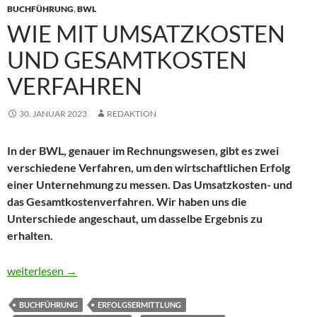
BUCHFÜHRUNG
,
BWL
WIE MIT UMSATZKOSTEN
UND GESAMTKOSTEN
VERFAHREN
30. JANUAR 2023
REDAKTION
In der BWL, genauer im Rechnungswesen, gibt es zwei
verschiedene Verfahren, um den wirtschaftlichen Erfolg
einer Unternehmung zu messen. Das Umsatzkosten- und
das Gesamtkostenverfahren. Wir haben uns die
Unterschiede angeschaut, um dasselbe Ergebnis zu
erhalten.
Wie mit Umsatzkosten und Gesamtkosten verfahren
weiterlesen
→
BUCHFÜHRUNG
ERFOLGSERMITTLUNG