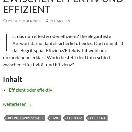
EFFIZIENT
21. DEZEMBER 2022
REDAKTION
I
st das nun effektiv oder effizient? Die eleganteste
Antwort darauf lautet sicherlich: beides. Doch damit ist
das Begriffspaar Effizienz/Effektivität wohl nur
unzureichend erklärt. Worin besteht der Unterschied
zwischen Effektivität und Effizienz?
Inhalt
Effizient oder effektiv
Was ist der Unterschied zwischen effektiv und effizient
weiterlesen
→
BETRIEBSWIRTSCHAFT
BWL
EFFEKTIV
EFFIZIENT