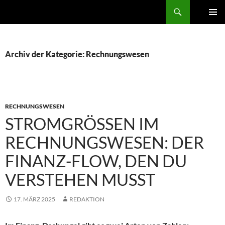
Zum
Der Trierer
Inhalt
PRIMÄR
springen
MENÜ
Archiv der Kategorie: Rechnungswesen
RECHNUNGSWESEN
STROMGRÖSSEN IM R
ECHNUNGSWESEN: DER F
INANZ-FLOW, DEN DU V
ERSTEHEN MUSST
17. MÄRZ 2025
REDAKTION