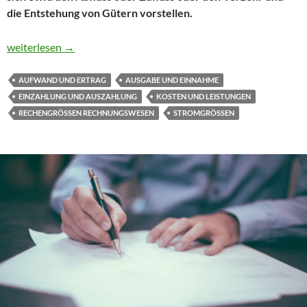
die Entstehung von Gütern vorstellen.
Rechengrößen im Rechnungswesen
weiterlesen
→
AUFWAND UND ERTRAG
AUSGABE UND EINNAHME
EINZAHLUNG UND AUSZAHLUNG
KOSTEN UND LEISTUNGEN
RECHENGRÖSSEN RECHNUNGSWESEN
STROMGRÖSSEN