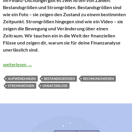
Im Finanz-Dschungel gibt es zwei Arten von Zahlen:
Bestandsgrößen und Stromgrößen. Bestandsgrößen sind
wie ein Foto – sie zeigen den Zustand zu einem bestimmten
Zeitpunkt. Stromgrößen hingegen sind wie ein Video – sie
zeigen die Bewegung und Veränderung über einen
Zeitraum. Wir tauchen ein in die Welt der finanziellen
Flüsse und zeigen dir, warum sie für deine Finanzanalyse
unerlässlich sind.
Stromgrößen im Rechnungswesen: Der Finanz-Flow, den du ver
weiterlesen
→
AUFWENDUNGEN
BESTANDSGRÖSSEN
RECHNUNGSWESEN
STROMGRÖSSEN
UMSATZERLÖSE