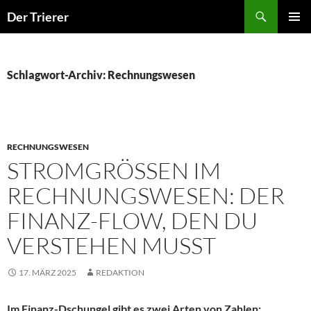
Zum
Der Trierer
Inhalt
PRIMÄR
springen
MENÜ
Schlagwort-Archiv: Rechnungswesen
RECHNUNGSWESEN
STROMGRÖSSEN IM R
ECHNUNGSWESEN: DER F
INANZ-FLOW, DEN DU V
ERSTEHEN MUSST
17. MÄRZ 2025
REDAKTION
Im Finanz-Dschungel gibt es zwei Arten von Zahlen: