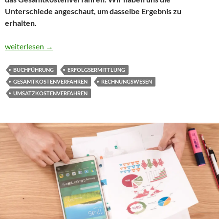
Unterschiede angeschaut, um dasselbe Ergebnis zu
erhalten.
Wie mit Umsatzkosten und Gesamtkosten verfahren
weiterlesen
→
BUCHFÜHRUNG
ERFOLGSERMITTLUNG
GESAMTKOSTENVERFAHREN
RECHNUNGSWESEN
UMSATZKOSTENVERFAHREN