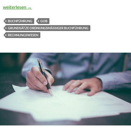
Grundsätze ordnungsmäßiger Buchführung
weiterlesen
→
BUCHFÜHRUNG
GOB
GRUNDSÄTZE ORDNUNGSMÄSSIGER BUCHFÜHRUNG
RECHNUNGSWESEN