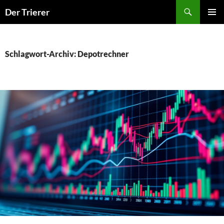
Zum
Der Trierer
Inhalt
PRIMÄR
springen
MENÜ
Schlagwort-Archiv: Depotrechner