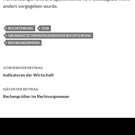
anders vorgegeben wurde.
BUCHFÜHRUNG
GOB
GRUNDSÄTZE ORDNUNGSMÄSSIGER BUCHFÜHRUNG
RECHNUNGSWESEN
Beitragsnavigation
VORHERIGER BEITRAG
Indikatoren der Wirtschaft
NÄCHSTER BEITRAG
Rechengrößen im Rechnungswesen