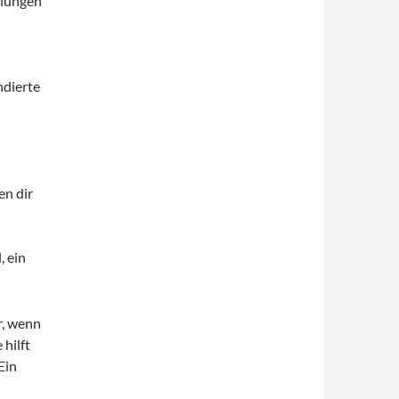
klungen
ndierte
en dir
, ein
r, wenn
 hilft
Ein