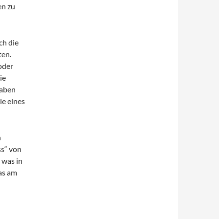
en zu
ch die
ten.
oder
ie
gaben
ie eines
n
ss“ von
 was in
was am