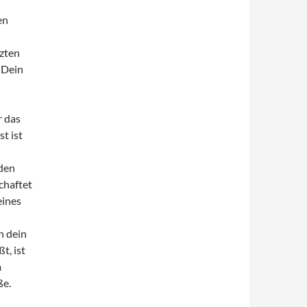
en
tzten
 Dein
r das
t ist
den
chaftet
eines
n dein
t, ist
m
ße.