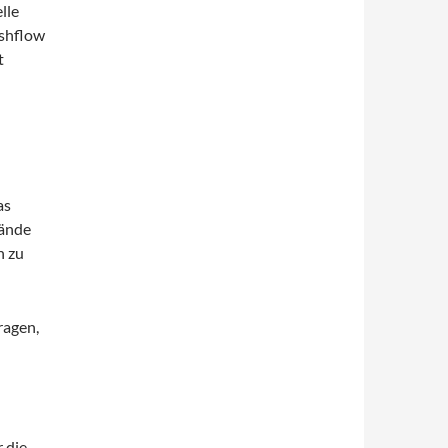
lle
ashflow
t
as
tände
n zu
ragen,
 die