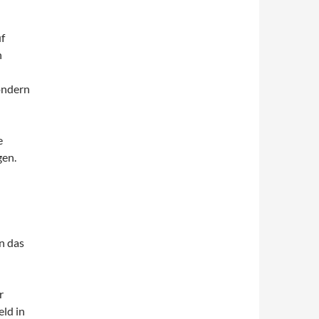
uf
n
ondern
e
gen.
n das
r
eld in