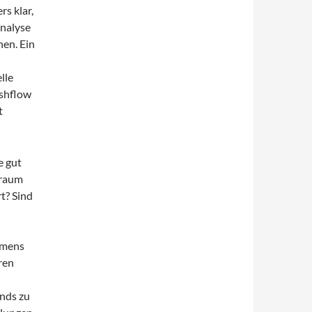
s klar,
Analyse
en. Ein
lle
ashflow
t
e gut
traum
t? Sind
hmens
ren
ends zu