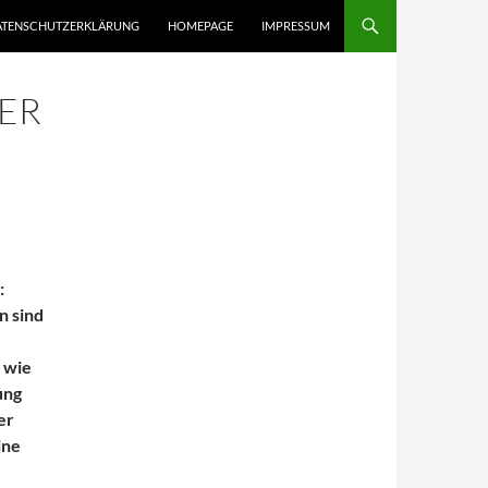
ATENSCHUTZERKLÄRUNG
HOMEPAGE
IMPRESSUM
 F
:
n sind
 wie
ung
er
ine