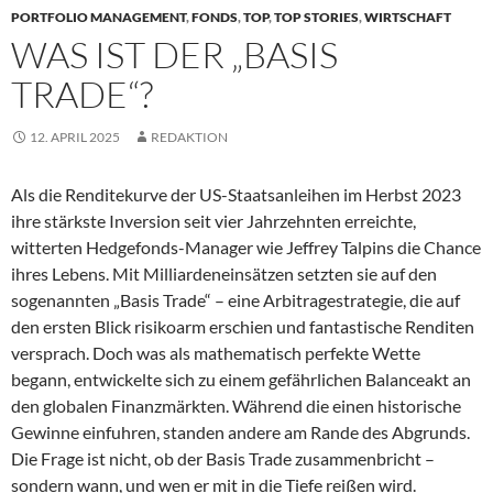
PORTFOLIO MANAGEMENT
,
FONDS
,
TOP
,
TOP STORIES
,
WIRTSCHAFT
WAS IST DER „BASIS
TRADE“?
12. APRIL 2025
REDAKTION
Als die Renditekurve der US-Staatsanleihen im Herbst 2023
ihre stärkste Inversion seit vier Jahrzehnten erreichte,
witterten Hedgefonds-Manager wie Jeffrey Talpins die Chance
ihres Lebens. Mit Milliardeneinsätzen setzten sie auf den
sogenannten „Basis Trade“ – eine Arbitragestrategie, die auf
den ersten Blick risikoarm erschien und fantastische Renditen
versprach. Doch was als mathematisch perfekte Wette
begann, entwickelte sich zu einem gefährlichen Balanceakt an
den globalen Finanzmärkten. Während die einen historische
Gewinne einfuhren, standen andere am Rande des Abgrunds.
Die Frage ist nicht, ob der Basis Trade zusammenbricht –
sondern wann, und wen er mit in die Tiefe reißen wird.