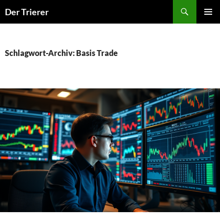
Zum
Der Trierer
Inhalt
PRIMÄR
springen
MENÜ
Schlagwort-Archiv: Basis Trade