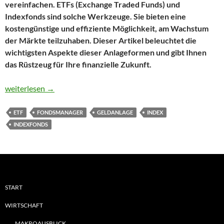
vereinfachen. ETFs (Exchange Traded Funds) und
Indexfonds sind solche Werkzeuge. Sie bieten eine
kostengünstige und effiziente Möglichkeit, am Wachstum
der Märkte teilzuhaben. Dieser Artikel beleuchtet die
wichtigsten Aspekte dieser Anlageformen und gibt Ihnen
das Rüstzeug für Ihre finanzielle Zukunft.
ETFs und Indexfonds: Der clevere Weg zum Vermögensaufbau
weiterlesen
→
ETF
FONDSMANAGER
GELDANLAGE
INDEX
INDEXFONDS
START
WIRTSCHAFT
MAKROAUSBLICK