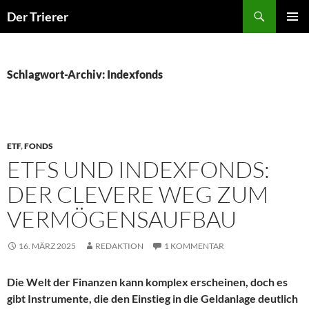
Zum
Der Trierer
Inhalt
PRIMÄR
springen
MENÜ
Schlagwort-Archiv: Indexfonds
ETF
,
FONDS
ETFS UND INDEXFONDS:
DER CLEVERE WEG ZUM
VERMÖGENSAUFBAU
16. MÄRZ 2025
REDAKTION
1 KOMMENTAR
Die Welt der Finanzen kann komplex erscheinen, doch es
gibt Instrumente, die den Einstieg in die Geldanlage deutlich