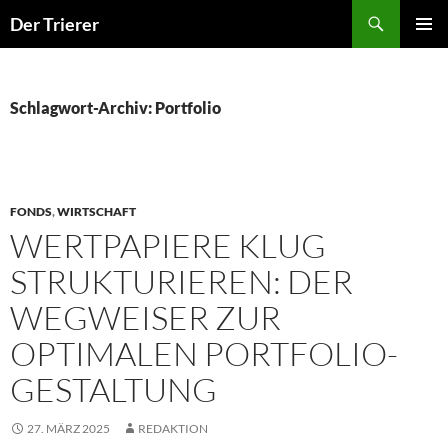
Zum
Der Trierer
Inhalt
PRIMÄR
springen
MENÜ
Schlagwort-Archiv: Portfolio
FONDS
,
WIRTSCHAFT
WERTPAPIERE KLUG
STRUKTURIEREN: DER
WEGWEISER ZUR
OPTIMALEN PORTFOLIO-
GESTALTUNG
27. MÄRZ 2025
REDAKTION