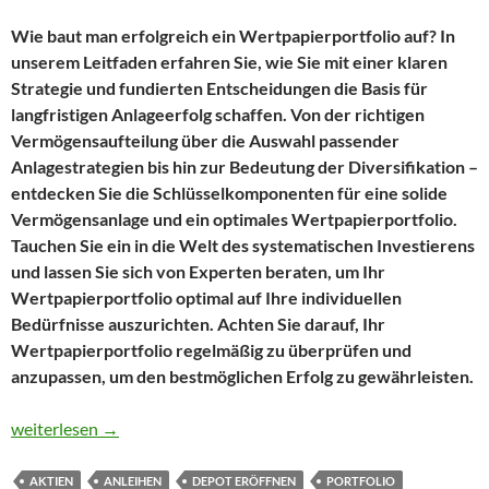
Wie baut man erfolgreich ein Wertpapierportfolio auf? In
unserem Leitfaden erfahren Sie, wie Sie mit einer klaren
Strategie und fundierten Entscheidungen die Basis für
langfristigen Anlageerfolg schaffen. Von der richtigen
Vermögensaufteilung über die Auswahl passender
Anlagestrategien bis hin zur Bedeutung der Diversifikation –
entdecken Sie die Schlüsselkomponenten für eine solide
Vermögensanlage und ein optimales Wertpapierportfolio.
Tauchen Sie ein in die Welt des systematischen Investierens
und lassen Sie sich von Experten beraten, um Ihr
Wertpapierportfolio optimal auf Ihre individuellen
Bedürfnisse auszurichten. Achten Sie darauf, Ihr
Wertpapierportfolio regelmäßig zu überprüfen und
anzupassen, um den bestmöglichen Erfolg zu gewährleisten.
Wertpapiere klug strukturieren: Der Wegweiser zur optimalen P
weiterlesen
→
AKTIEN
ANLEIHEN
DEPOT ERÖFFNEN
PORTFOLIO