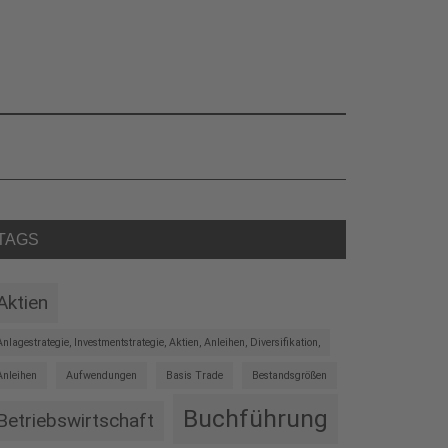
eitenspalte
TAGS
Aktien
Anlagestrategie, Investmentstrategie, Aktien, Anleihen, Diversifikation,
Anleihen
Aufwendungen
Basis Trade
Bestandsgrößen
Buchführung
Betriebswirtschaft