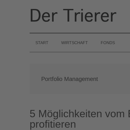
Zum
Skip
Zur
Inhalt
to
Seitenspalte
springen
secondary
springen
Der
menu
Finanzen
und
Trierer
Wirtschaft
START
WIRTSCHAFT
FONDS
Portfolio Management
5 Möglichkeiten vom 
profitieren