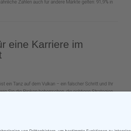
ähnliche Zahlen auch für andere Märkte gelten: 91,9% in
ür eine Karriere im
t
t ein Tanz auf dem Vulkan – ein falscher Schritt und Ihr
 wie Sie die Risiken beherrschen, die richtigen Strategien
esem dynamischen Umfeld aufbauen.