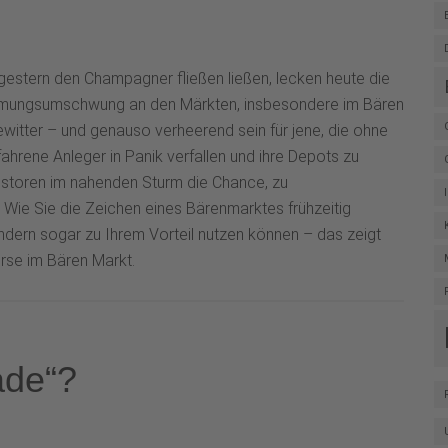
gestern den Champagner fließen ließen, lecken heute die
timmungsumschwung an den Märkten, insbesondere im Bären
tter – und genauso verheerend sein für jene, die ohne
rene Anleger in Panik verfallen und ihre Depots zu
estoren im nahenden Sturm die Chance, zu
Wie Sie die Zeichen eines Bärenmarktes frühzeitig
ndern sogar zu Ihrem Vorteil nutzen können – das zeigt
urse im Bären Markt.
ade“?