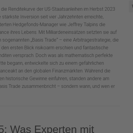
 die Renditekurve der US-Staatsanleihen im Herbst 2023
e stärkste Inversion seit vier Jahrzehnten erreichte,
terten Hedgefonds-Manager wie Jeffrey Talpins die
nce ihres Lebens. Mit Milliardeneinsätzen setzten sie auf
 sogenannten „Basis Trade“ – eine Arbitragestrategie, die
 den ersten Blick risikoarm erschien und fantastische
nditen versprach. Doch was als mathematisch perfekte
te begann, entwickelte sich zu einem gefährlichen
lanceakt an den globalen Finanzmärkten. Während die
en historische Gewinne einfuhren, standen andere am
 Basis Trade zusammenbricht – sondern wann, und wen er
5: Was Experten mit