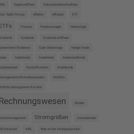
BWL
Depot eröffnen
Dokumentationsfunktion
Drei Töpfe Prinzip
effektiv
effizient
ETF
ETFs
Finance
Fondsmanager
Geldanlage
Girokarte
Girokonto
Girokonto eröffnen
Government Shutdown
Gute Geldanlage
Hedge Fonds
Index
Indexfonds
Investment
Investmentfonds
Kontowechsel
Kontrollfunktion
Kreditkarte
Managementinformationssystem
Portfolio
Portfolio Management Karriere
Rechnungswesen
Renten
Stromgrößen
Risikomanagement
Umsatzerlöse
US-Haushalt
VWL
Was ist die Vorabpauschale