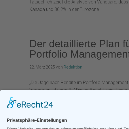
Tatsächlich zeigt die Analyse von Vanguard, dass 
Kanada und 80,2% in der Eurozone.
Der detaillierte Plan f
Portfolio Managemen
22. März 2025
von
Redaktion
„Die Jagd nach Rendite im Portfolio Management is
Vermögen ist verpufft.“ Dieser Bericht zeigt Ihnen,
wählen und sich eine erfolgreiche Karriere in di