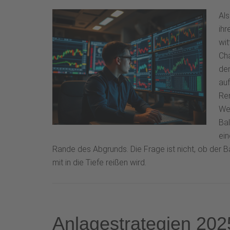
Als
ihr
wit
Cha
den
auf
Re
Wet
Ba
ein
Rande des Abgrunds. Die Frage ist nicht, ob der
mit in die Tiefe reißen wird.
Anlagestrategien 202