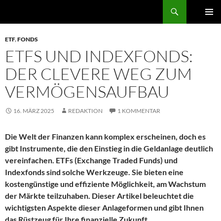
Zum
Der Trierer
Inhalt
PRIMÄR
springen
MENÜ
ETF
,
FONDS
ETFS UND INDEXFONDS:
DER CLEVERE WEG ZUM
VERMÖGENSAUFBAU
16. MÄRZ 2025
REDAKTION
1 KOMMENTAR
Die Welt der Finanzen kann komplex erscheinen, doch es
gibt Instrumente, die den Einstieg in die Geldanlage deutlich
vereinfachen. ETFs (Exchange Traded Funds) und
Indexfonds sind solche Werkzeuge. Sie bieten eine
kostengünstige und effiziente Möglichkeit, am Wachstum
der Märkte teilzuhaben. Dieser Artikel beleuchtet die
wichtigsten Aspekte dieser Anlageformen und gibt Ihnen
das Rüstzeug für Ihre finanzielle Zukunft.