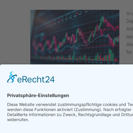
In 
De
Anl
las
An
für
Copyrigh