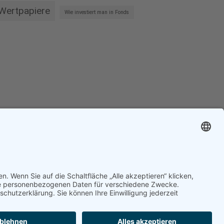
Wertpapiere
Wie investiert man in Fonds
sclaimer
·