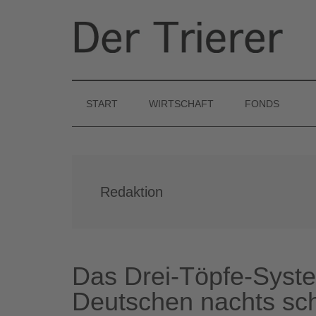
Zum
Skip
Zur
Inhalt
to
Seitenspalte
springen
secondary
springen
Der
menu
Finanzen
und
Trierer
Wirtschaft
START
WIRTSCHAFT
FONDS
Redaktion
Das Drei-Töpfe-Syst
Deutschen nachts sch