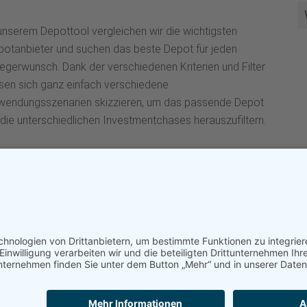
unserem Depottool vergleichen wir die wichtigsten
potanbieter und suchen das beste Depot für jeden
egerwunsch. Dank der verschiedenen Kriterien und Filter
sen sich ganz einfach verschiedene
wendungsszenarien skizzieren, um das passende Depot
 die unterschiedlichen Investmentchases herauszufiltern.
t © 2026 ·
Eine Eifelredaktion® Division
·
Datenschutz
·
Impressum | Di