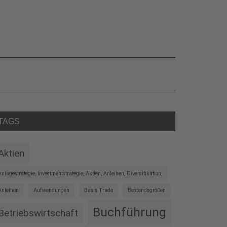
eitenspalte
TAGS
Aktien
Anlagestrategie, Investmentstrategie, Aktien, Anleihen, Diversifikation,
Anleihen
Aufwendungen
Basis Trade
Bestandsgrößen
Buchführung
Betriebswirtschaft