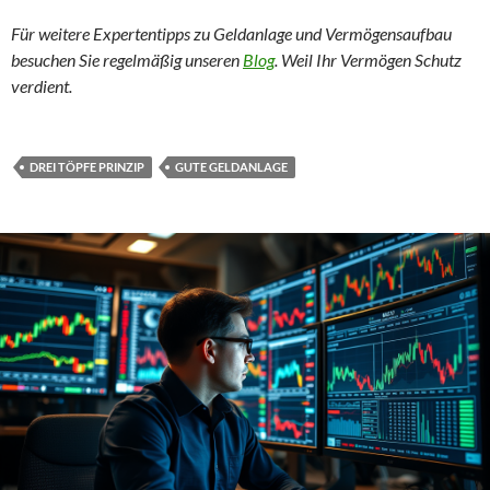
Für weitere Expertentipps zu Geldanlage und Vermögensaufbau
besuchen Sie regelmäßig unseren
Blog
. Weil Ihr Vermögen Schutz
verdient.
DREI TÖPFE PRINZIP
GUTE GELDANLAGE